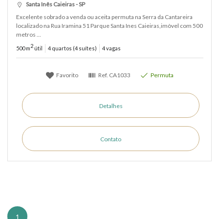
Santa Inês Caieiras - SP
Excelente sobrado a venda ou aceita permuta na Serra da Cantareira
localizado na Rua Iramina 51 Parque Santa Ines Caieiras,imòvel com 500
metros ...
2
500 m
útil
4 quartos (4 suítes)
4 vagas
Favorito
Ref.
CA1033
Permuta
Detalhes
Contato
1