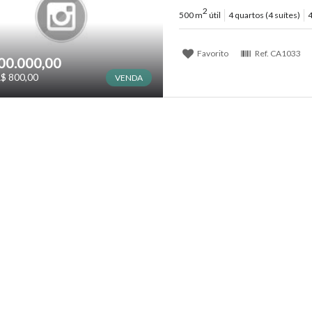
2
500 m
útil
4 quartos (4 suítes)
4
Favorito
Ref.
CA1033
00.000,00
$ 800,00
VENDA