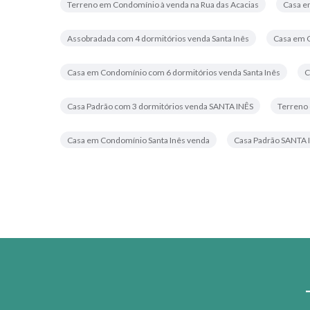
Terreno em Condomínio à venda na Rua das Acacias
Casa e
Assobradada com 4 dormitórios venda Santa Inês
Casa em C
Casa em Condomínio com 6 dormitórios venda Santa Inês
C
Casa Padrão com 3 dormitórios venda SANTA INÊS
Terreno 
Casa em Condomínio Santa Inês venda
Casa Padrão SANTA 