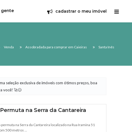
 gente
cadastrar o meu imóvel
Venda
Assobradada para comprar em Caieiras
Santa Inês
uma seleção exclusiva de imóveis com ótimos preços, boa
ra você! 🚀😊
Permuta na Serra da Cantareira
 permuta na Serra da Cantareira localizado na Rua Iramina 51
om 500 metros ...