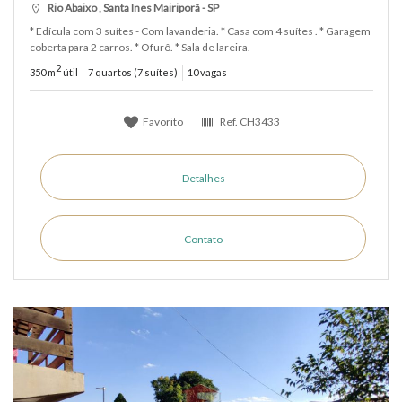
Rio Abaixo , Santa Ines Mairiporã - SP
* Edícula com 3 suítes - Com lavanderia. * Casa com 4 suítes . * Garagem
coberta para 2 carros. * Ofurô. * Sala de lareira.
2
350 m
útil
7 quartos (7 suítes)
10 vagas
Favorito
Ref.
CH3433
Detalhes
Contato