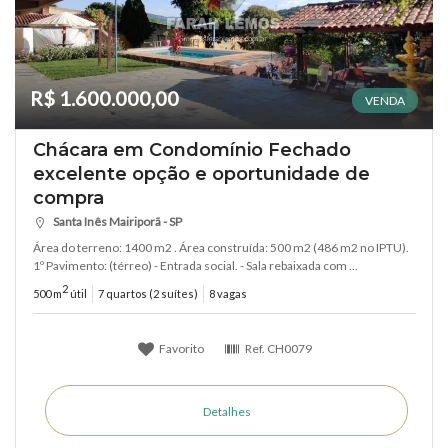
R$ 1.600.000,00
VENDA
Chácara em Condomínio Fechado
excelente opção e oportunidade de
compra
Santa Inês Mairiporã - SP
Área do terreno: 1400 m2 . Área construída: 500 m2 (486 m2 no IPTU).
1º Pavimento: (térreo) - Entrada social. - Sala rebaixada com ...
2
500 m
útil
7 quartos (2 suítes)
8 vagas
Favorito
Ref.
CH0079
Detalhes