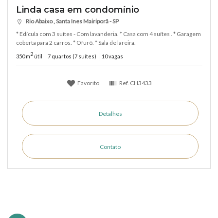
Linda casa em condomínio
Rio Abaixo , Santa Ines Mairiporã - SP
* Edícula com 3 suítes - Com lavanderia. * Casa com 4 suítes . * Garagem
coberta para 2 carros. * Ofurô. * Sala de lareira.
2
350 m
útil
7 quartos (7 suítes)
10 vagas
Favorito
Ref.
CH3433
Detalhes
Contato