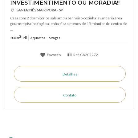
INVESTIMENTIMENTO OU MORADIA!!
SANTA INÊS MAIRIPORA - SP
Casa com 2 dormitórios sala ampla banheiro cozinha lavanderia área
gourmet piscina fogão a lenha, fica a menos de 15 minutos do centro de
...
2
200 m
útil
3 quartos
6 vagas
Favorito
Ref.
CA202272
Detalhes
Contato