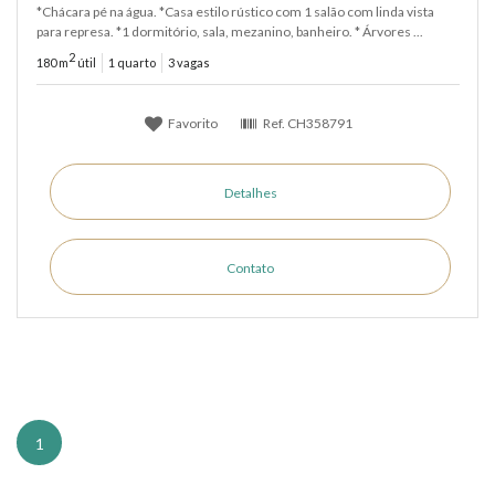
*Chácara pé na água. *Casa estilo rústico com 1 salão com linda vista
para represa. *1 dormitório, sala, mezanino, banheiro. * Árvores ...
2
180 m
útil
1 quarto
3 vagas
Favorito
Ref.
CH358791
Detalhes
Contato
1