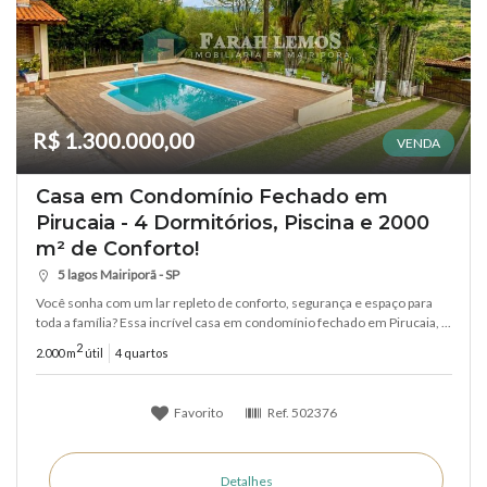
R$ 1.300.000,00
VENDA
Casa em Condomínio Fechado em
Pirucaia - 4 Dormitórios, Piscina e 2000
m² de Conforto!
5 lagos Mairiporã - SP
Você sonha com um lar repleto de conforto, segurança e espaço para
toda a família? Essa incrível casa em condomínio fechado em Pirucaia, ...
2
2.000 m
útil
4 quartos
Favorito
Ref.
502376
Detalhes