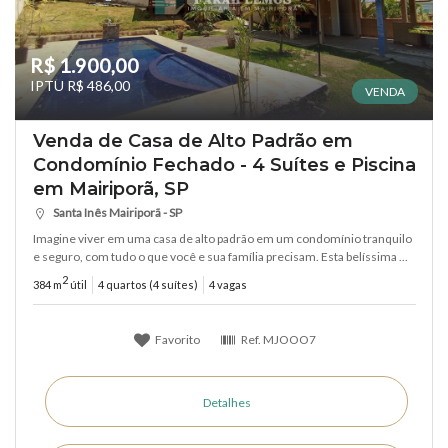
R$ 1.900,00
IPTU R$ 486,00
VENDA
Venda de Casa de Alto Padrão em
Condomínio Fechado - 4 Suítes e Piscina
em Mairiporã, SP
Santa Inês Mairiporã - SP
Imagine viver em uma casa de alto padrão em um condomínio tranquilo
e seguro, com tudo o que você e sua família precisam. Esta belíssima ...
2
384 m
útil
4 quartos (4 suítes)
4 vagas
Favorito
Ref.
MJOOO7
Detalhes