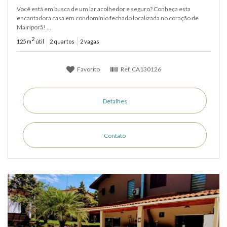
Você está em busca de um lar acolhedor e seguro? Conheça esta
encantadora casa em condomínio fechado localizada no coração de
Mairiporã! ...
2
125 m
útil
2 quartos
2 vagas
Favorito
Ref.
CA130126
Detalhes
Contato