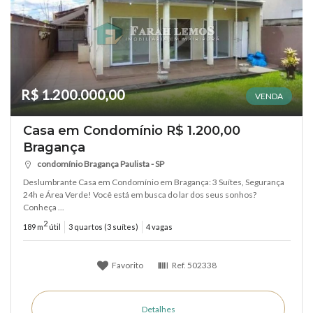
R$ 1.200.000,00
VENDA
Casa em Condomínio R$ 1.200,00
Bragança
condomínio Bragança Paulista - SP
Deslumbrante Casa em Condomínio em Bragança: 3 Suítes, Segurança
24h e Área Verde! Você está em busca do lar dos seus sonhos?
Conheça ...
2
189 m
útil
3 quartos (3 suítes)
4 vagas
Favorito
Ref.
502338
Detalhes