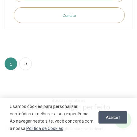
Contato
Próximo
1
Buscas populares
Encontre o lugar perfeito
Usamos cookies para personalizar
conteúdos e melhorar a sua experiência.
Aceitar!
Ao navegar neste site, você concorda com
a nossa
Política de Cookies
.
Casa em Condomínio à venda Lago da Cantareira Mairiporã