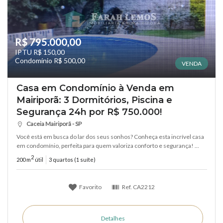
R$ 795.000,00
IPTU R$ 150,00
Condomínio R$ 500,00
VENDA
Casa em Condomínio à Venda em
Mairiporã: 3 Dormitórios, Piscina e
Segurança 24h por R$ 750.000!
Caceia Mairiporã - SP
Você está em busca do lar dos seus sonhos? Conheça esta incrível casa
em condomínio, perfeita para quem valoriza conforto e segurança! ...
2
200 m
útil
3 quartos (1 suíte)
Favorito
Ref.
CA2212
Detalhes