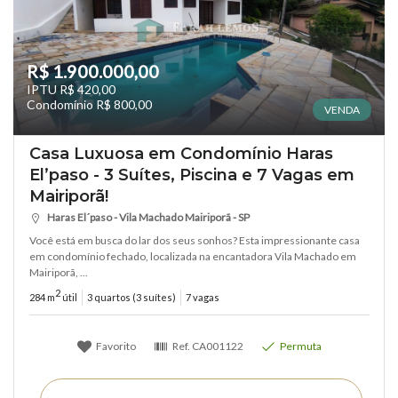
R$ 1.900.000,00
IPTU R$ 420,00
Condomínio R$ 800,00
VENDA
Casa Luxuosa em Condomínio Haras
El’paso - 3 Suítes, Piscina e 7 Vagas em
Mairiporã!
Haras El´paso - Vila Machado Mairiporã - SP
Você está em busca do lar dos seus sonhos? Esta impressionante casa
em condomínio fechado, localizada na encantadora Vila Machado em
Mairiporã, ...
2
284 m
útil
3 quartos (3 suítes)
7 vagas
Favorito
Ref.
CA001122
Permuta