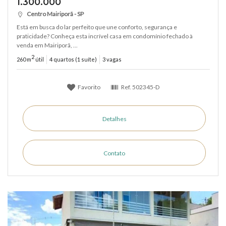
1.300.000
Centro Mairiporã - SP
Está em busca do lar perfeito que une conforto, segurança e
praticidade? Conheça esta incrível casa em condomínio fechado à
venda em Mairiporã, ...
2
260 m
útil
4 quartos (1 suíte)
3 vagas
Favorito
Ref.
502345-D
Detalhes
Contato