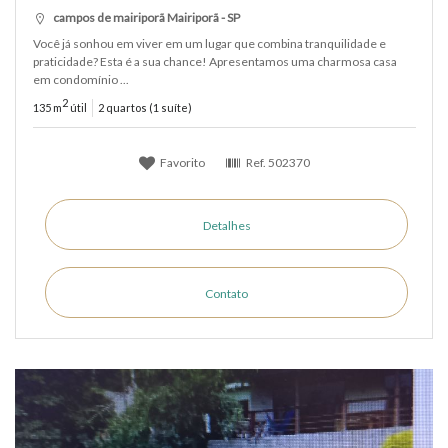
campos de mairiporã Mairiporã - SP
Você já sonhou em viver em um lugar que combina tranquilidade e
praticidade? Esta é a sua chance! Apresentamos uma charmosa casa
em condomínio ...
2
135 m
útil
2 quartos (1 suíte)
Favorito
Ref.
502370
Detalhes
Contato