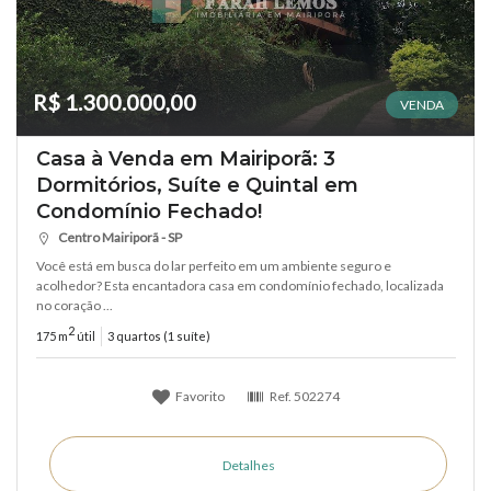
R$ 1.300.000,00
VENDA
Casa à Venda em Mairiporã: 3
Dormitórios, Suíte e Quintal em
Condomínio Fechado!
Centro Mairiporã - SP
Você está em busca do lar perfeito em um ambiente seguro e
acolhedor? Esta encantadora casa em condomínio fechado, localizada
no coração ...
2
175 m
útil
3 quartos (1 suíte)
Favorito
Ref.
502274
Detalhes