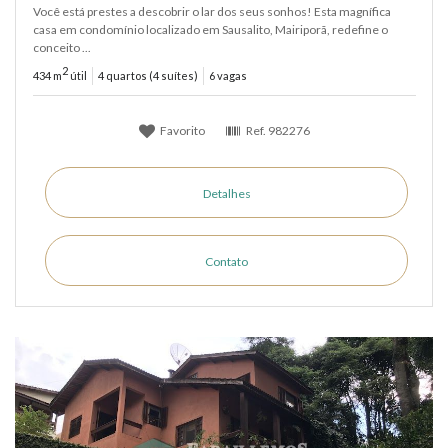
Você está prestes a descobrir o lar dos seus sonhos! Esta magnífica
casa em condomínio localizado em Sausalito, Mairiporã, redefine o
conceito ...
2
434 m
útil
4 quartos (4 suítes)
6 vagas
Favorito
Ref.
982276
Detalhes
Contato