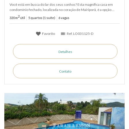
Você está em busca do lar dos seus sonhos? Esta magnífica casa em
condomínio fechado, localizada no coração de Mairiporã, é a opção ...
2
320 m
útil
5 quartos (1 suíte)
6 vagas
Favorito
Ref.
LO031125-D
Detalhes
Contato