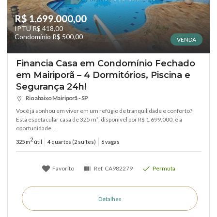
R$ 1.699.000,00
IPTU R$ 418,00
Condomínio R$ 500,00
VENDA
Financia Casa em Condomínio Fechado
em Mairiporã – 4 Dormitórios, Piscina e
Segurança 24h!
Rio abaixo Mairiporã - SP
Você já sonhou em viver em um refúgio de tranquilidade e conforto?
Esta espetacular casa de 325 m², disponível por R$ 1.699.000, é a
oportunidade ...
2
325 m
útil
4 quartos (2 suítes)
6 vagas
Favorito
Ref.
CA982279
Permuta
Detalhes