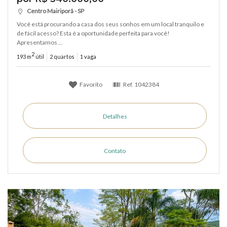
Centro Mairiporã - SP
Você está procurando a casa dos seus sonhos em um local tranquilo e
de fácil acesso? Esta é a oportunidade perfeita para você!
Apresentamos ...
2
193 m
útil
2 quartos
1 vaga
Favorito
Ref.
1042384
Detalhes
Contato