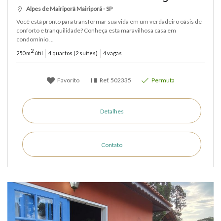
Alpes de Mairiporâ Mairiporã - SP
Você está pronto para transformar sua vida em um verdadeiro oásis de
conforto e tranquilidade? Conheça esta maravilhosa casa em
condomínio ...
2
250 m
útil
4 quartos (2 suítes)
4 vagas
Favorito
Ref.
502335
Permuta
Detalhes
Contato