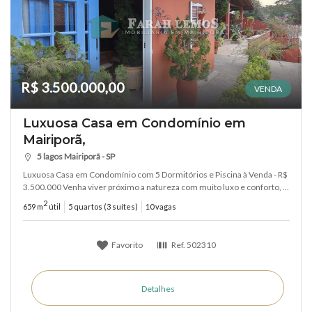
R$ 3.500.000,00
VENDA
Luxuosa Casa em Condomínio em
Mairiporã,
5 lagos Mairiporã - SP
Luxuosa Casa em Condomínio com 5 Dormitórios e Piscina à Venda - R$
3.500.000 Venha viver próximo a natureza com muito luxo e conforto, ...
2
659 m
útil
5 quartos (3 suítes)
10 vagas
Favorito
Ref.
502310
Detalhes