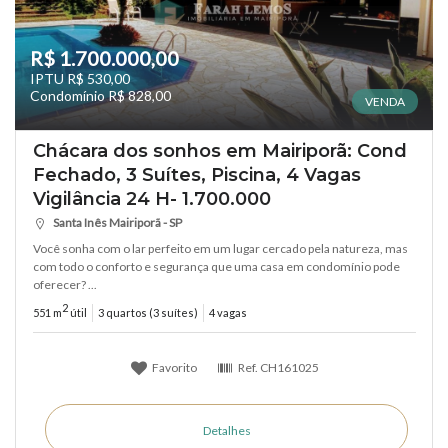
R$ 1.700.000,00
IPTU R$ 530,00
Condomínio R$ 828,00
VENDA
Chácara dos sonhos em Mairiporã: Cond
Fechado, 3 Suítes, Piscina, 4 Vagas
Vigilância 24 H- 1.700.000
Santa Inês Mairiporã - SP
Você sonha com o lar perfeito em um lugar cercado pela natureza, mas
com todo o conforto e segurança que uma casa em condomínio pode
oferecer? ...
2
551 m
útil
3 quartos (3 suítes)
4 vagas
Favorito
Ref.
CH161025
Detalhes