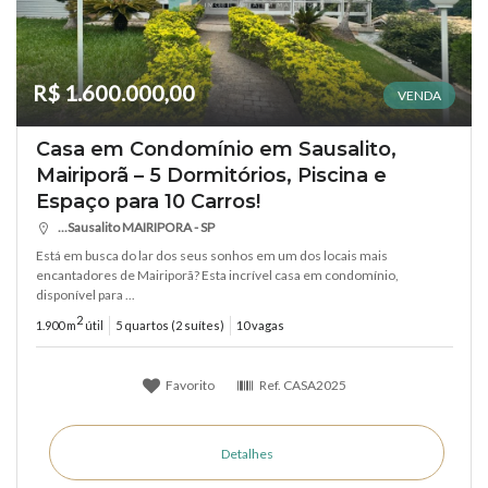
R$ 1.600.000,00
VENDA
Casa em Condomínio em Sausalito,
Mairiporã – 5 Dormitórios, Piscina e
Espaço para 10 Carros!
...Sausalito MAIRIPORA - SP
Está em busca do lar dos seus sonhos em um dos locais mais
encantadores de Mairiporã? Esta incrível casa em condomínio,
disponível para ...
2
1.900 m
útil
5 quartos (2 suítes)
10 vagas
Favorito
Ref.
CASA2025
Detalhes