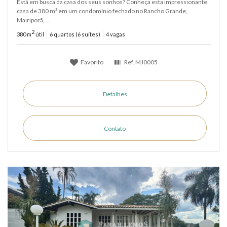
Está em busca da casa dos seus sonhos? Conheça esta impressionante
casa de 380 m² em um condomínio fechado no Rancho Grande,
Mairiporã, ...
2
380 m
útil
6 quartos (6 suítes)
4 vagas
Favorito
Ref.
MJ0005
Detalhes
Contato