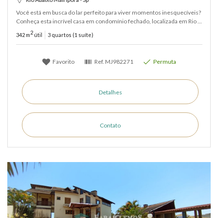
Você está em busca do lar perfeito para viver momentos inesquecíveis?
Conheça esta incrível casa em condomínio fechado, localizada em Rio ...
2
342 m
útil
3 quartos (1 suíte)
Favorito
Ref.
MJ982271
Permuta
Detalhes
Contato