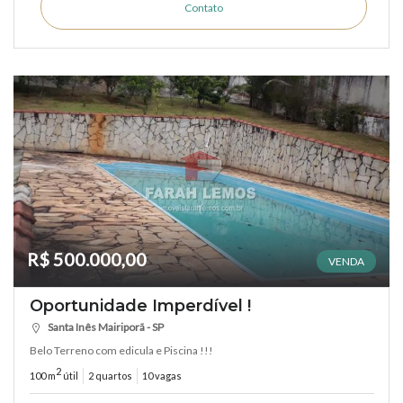
Contato
R$ 500.000,00
VENDA
Oportunidade Imperdível !
Santa Inês Mairiporã - SP
Belo Terreno com edicula e Piscina !!!
2
100 m
útil
2 quartos
10 vagas