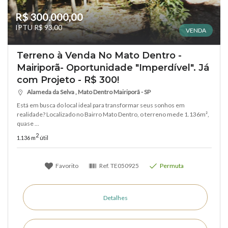
R$ 300.000,00
IPTU R$ 93,00
VENDA
Terreno à Venda No Mato Dentro -
Mairiporã- Oportunidade "Imperdível". Já
com Projeto - R$ 300!
Alameda da Selva , Mato Dentro Mairiporã - SP
Está em busca do local ideal para transformar seus sonhos em
realidade? Localizado no Bairro Mato Dentro, o terreno mede 1.136m²,
quase ...
2
1.136 m
útil
Favorito
Ref.
TE050925
Permuta
Detalhes