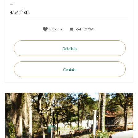
...
2
4.424 m
útil
Favorito
Ref.
502343
Detalhes
Contato