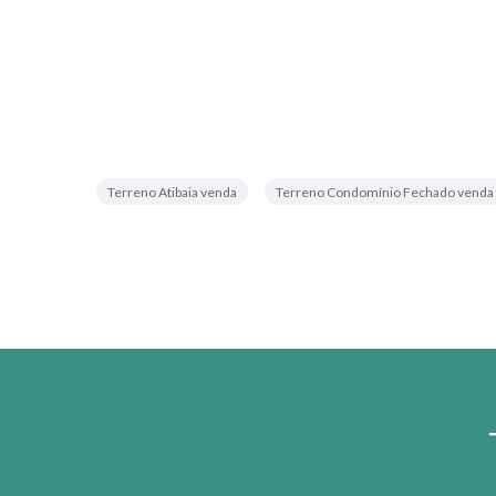
Terreno Atibaia venda
Terreno Condomínio Fechado venda