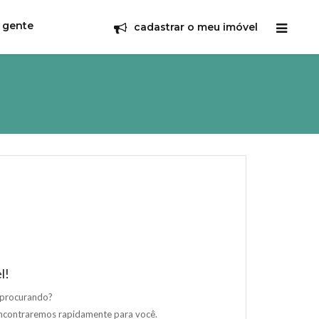
 gente
cadastrar o meu imóvel
l!
 procurando?
encontraremos rapidamente para você.